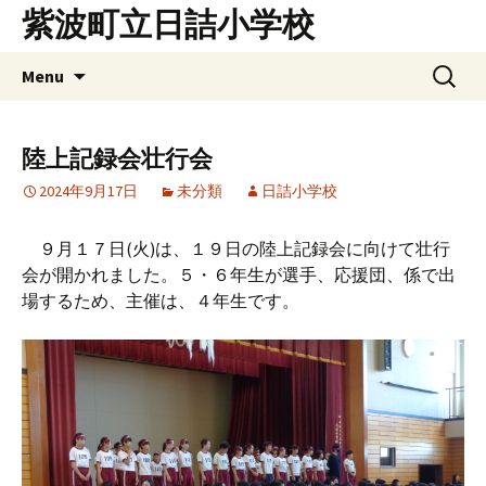
Skip
紫波町立日詰小学校
to
content
検
Menu
索:
陸上記録会壮行会
2024年9月17日
未分類
日詰小学校
９月１７日(火)は、１９日の陸上記録会に向けて壮行
会が開かれました。５・６年生が選手、応援団、係で出
場するため、主催は、４年生です。