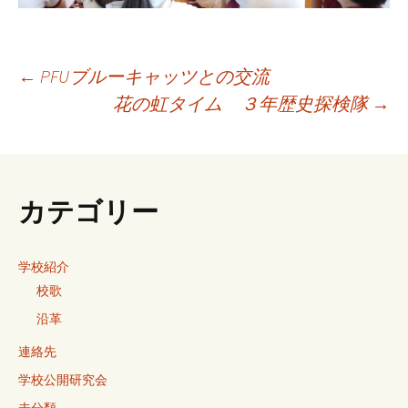
Post
←
PFUブルーキャッツとの交流
花の虹タイム ３年歴史探検隊
→
navigation
カテゴリー
学校紹介
校歌
沿革
連絡先
学校公開研究会