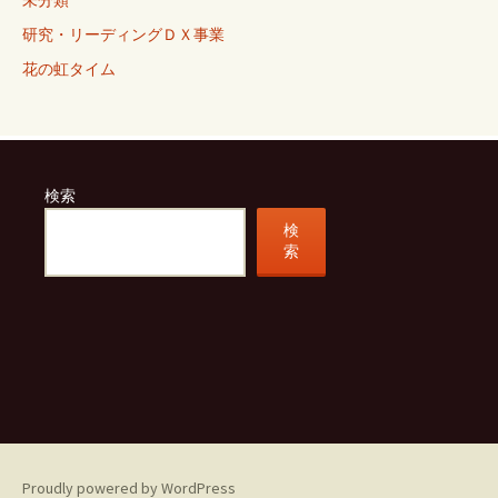
未分類
研究・リーディングＤＸ事業
花の虹タイム
検索
検
索
Proudly powered by WordPress